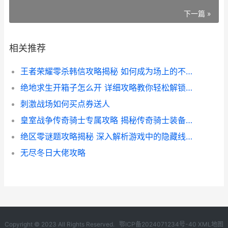
下一篇 »
相关推荐
王者荣耀零杀韩信攻略揭秘 如何成为场上的不败英雄
绝地求生开箱子怎么开 详细攻略教你轻松解锁宝藏
刺激战场如何买点券送人
皇室战争传奇骑士专属攻略 揭秘传奇骑士装备与战斗力
绝区零谜题攻略揭秘 深入解析游戏中的隐藏线索与谜题解答
无尽冬日大佬攻略
Copyright © 2023 All Rights Reserved.
鄂ICP备2024071234号-40
XML地图