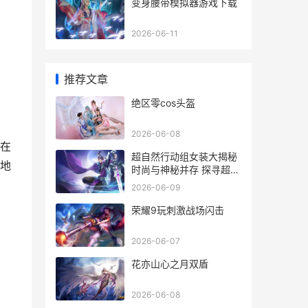
变身腰带模拟器游戏下载
2026-06-11
推荐文章
绝区零cos头盔
2026-06-08
在
超自然行动组女装大揭秘
地
时尚与神秘并存 探寻超自
然组的独特风采
2026-06-09
荣耀9玩刺激战场闪击
2026-06-07
花亦山心之月双盾
2026-06-08