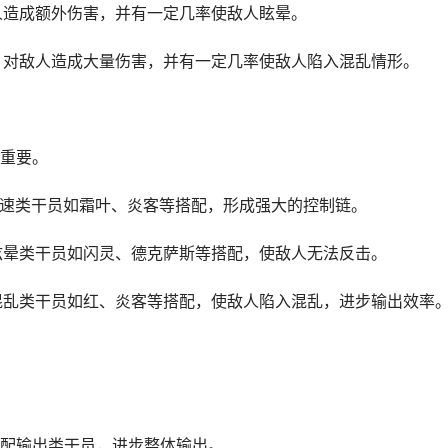
敌人造成额外伤害，并有一定几率使敌人眩晕。
大，对敌人造成大量伤害，并有一定几率使敌人陷入混乱情形。
重要。
与减速类干员如霜叶、炎客等搭配，形成强大的控制链。
与眩晕类干员如闪灵、德克萨斯等搭配，使敌人无法反击。
与混乱类干员如红、炎客等搭配，使敌人陷入混乱，进步输出效率
配输出类干员，进步整体输出。