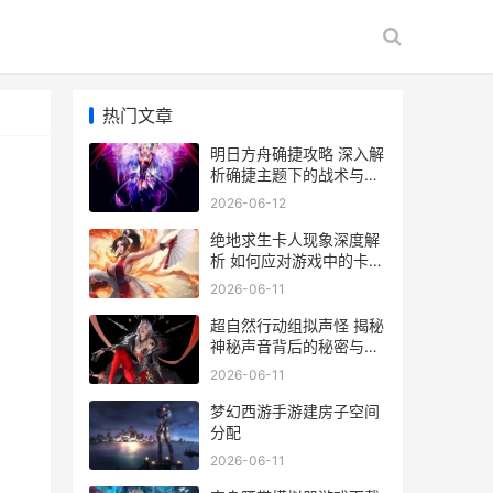
热门文章
明日方舟确捷攻略 深入解
析确捷主题下的战术与策
略
2026-06-12
绝地求生卡人现象深度解
析 如何应对游戏中的卡顿
问题
2026-06-11
超自然行动组拟声怪 揭秘
神秘声音背后的秘密与设
备选购指南
2026-06-11
梦幻西游手游建房子空间
分配
2026-06-11