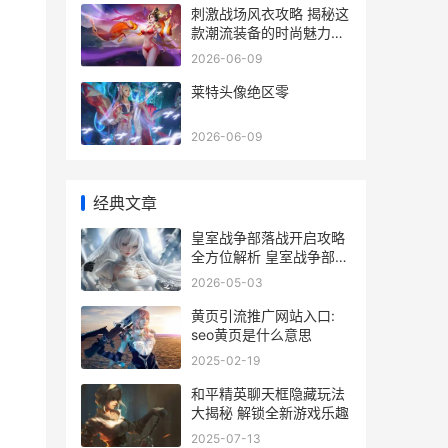
刺激战场风衣攻略 揭秘这
款潮流装备的时尚魅力与
价格解析
2026-06-09
莱特头像绝区零
2026-06-09
经典文章
皇室战争部落战开启攻略
全方位解析 皇室战争部落
战怎么开 技巧与步骤
2026-05-03
。
黄页引流推广网站入口:
seo黄页是什么意思
2025-02-19
和平精英聊天框隐藏玩法
大揭秘 解锁全新游戏乐趣
2025-07-13