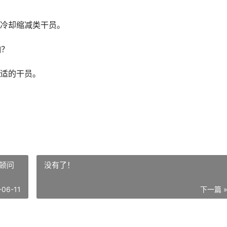
？
冷却缩减类干员。
响？
适的干员。
顿问
没有了！
-06-11
下一篇 