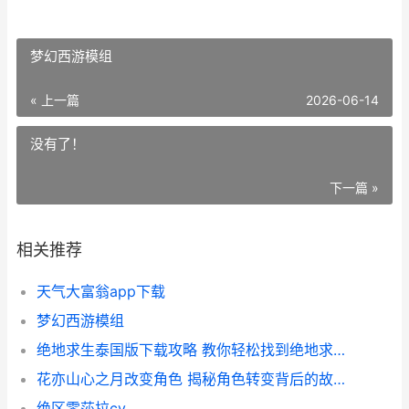
梦幻西游模组
« 上一篇
2026-06-14
没有了！
下一篇 »
相关推荐
天气大富翁app下载
梦幻西游模组
绝地求生泰国版下载攻略 教你轻松找到绝地求生泰国版在哪下
花亦山心之月改变角色 揭秘角色转变背后的故事与影响
绝区零莎拉cv