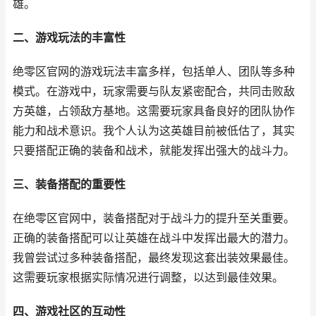
雄。
二、游戏玩法的丰富性
绝零区官网的游戏玩法丰富多样，包括单人、团队等多种
模式。在游戏中，玩家需要与队友紧密配合，共同击败敌
方英雄，占领敌方基地。这需要玩家具备良好的团队协作
能力和战术意识。我个人认为这英雄目前被低估了，其实
只要搭配正确的装备和战术，就能发挥出强大的战斗力。
三、装备搭配的重要性
在绝零区官网中，装备搭配对于战斗力的提升至关重要。
正确的装备搭配可以让英雄在战斗中发挥出最大的潜力。
我曾尝试过多种装备搭配，最终发现这套出装效果最佳。
这需要玩家根据实际情况进行调整，以达到最佳效果。
四、游戏社区的互动性