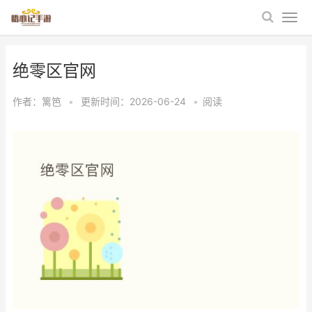
绝零区官网
作者：
篱笆
•
更新时间：2026-06-24
•
阅读