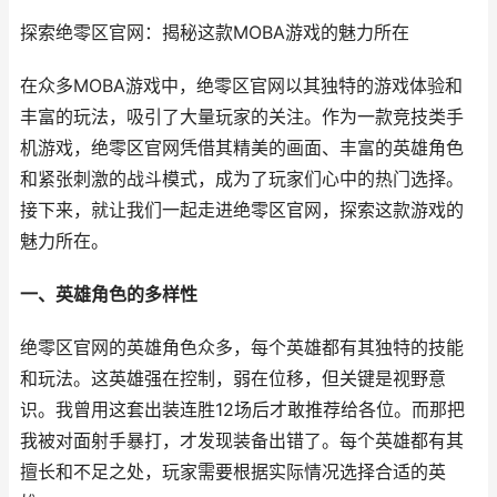
探索绝零区官网：揭秘这款MOBA游戏的魅力所在
在众多MOBA游戏中，绝零区官网以其独特的游戏体验和
丰富的玩法，吸引了大量玩家的关注。作为一款竞技类手
机游戏，绝零区官网凭借其精美的画面、丰富的英雄角色
和紧张刺激的战斗模式，成为了玩家们心中的热门选择。
接下来，就让我们一起走进绝零区官网，探索这款游戏的
魅力所在。
一、英雄角色的多样性
绝零区官网的英雄角色众多，每个英雄都有其独特的技能
和玩法。这英雄强在控制，弱在位移，但关键是视野意
识。我曾用这套出装连胜12场后才敢推荐给各位。而那把
我被对面射手暴打，才发现装备出错了。每个英雄都有其
擅长和不足之处，玩家需要根据实际情况选择合适的英