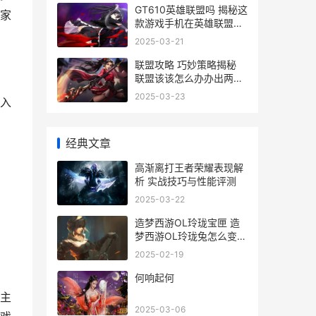
GT610英雄联盟吗 揭秘这
家
款游戏手机在英雄联盟中
的表现与性价比
2025-03-21
联盟攻略 巧妙策略揭秘
联盟该该怎么办办出两个
金身英雄的实战技巧
2025-03-23
入
经典文章
高渐离打王者荣耀表现解
析 实战技巧与性能评测
2025-03-22
造梦西游OL玲珑宝匣 造
梦西游OL玲珑兔怎么变成
玲珑圣君
2025-02-19
何响起何
主
2025-03-06