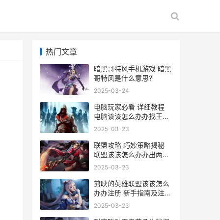
热门文章
暗黑哥特风手机游戏 暗黑
哥特风是什么意思?
2025-03-24
电脑玩家必看 详细教程
电脑该该怎么办办找王者
荣耀战区 轻松定位你的战
2025-03-23
场
联盟攻略 巧妙策略揭秘
联盟该该怎么办办出两个
金身英雄的实战技巧
2025-03-23
剪映的英雄联盟该该怎么
办办注册 新手指南及注册
教程详解
2025-03-23