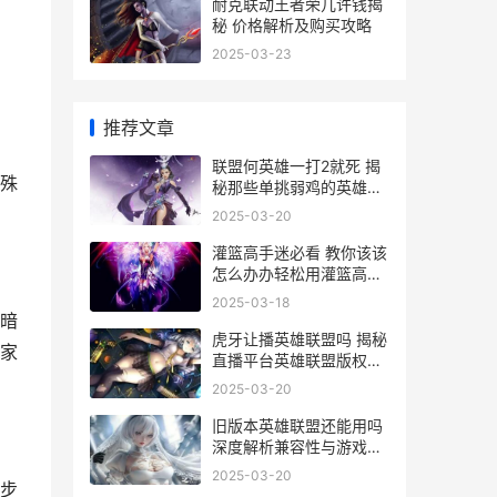
耐克联动王者荣几许钱揭
秘 价格解析及购买攻略
2025-03-23
推荐文章
联盟何英雄一打2就死 揭
殊
秘那些单挑弱鸡的英雄组
合
2025-03-20
灌篮高手迷必看 教你该该
怎么办办轻松用灌篮高手
周边购买英雄联盟
2025-03-18
暗
虎牙让播英雄联盟吗 揭秘
家
直播平台英雄联盟版权归
属与未来动向
2025-03-20
旧版本英雄联盟还能用吗
深度解析兼容性与游戏体
验
2025-03-20
步