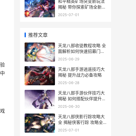
和平精英矿场突变新玩法
揭秘 带你探索矿场全新游
戏体验
2025-07-01
推荐文章
天龙八部收徒教程攻略 全
面解析如何快速招募门派
弟子
2025-06-29
验
天龙八部手游逍遥技巧大
中
揭秘 提升战力必备攻略
2025-06-28
天龙八部手游伙伴技巧大
揭秘 如何搭配伙伴提升战
斗力
2025-06-30
戏
天龙八部侠影行踪攻略大
全 揭秘侠客行踪 攻略全
解析
2025-07-01