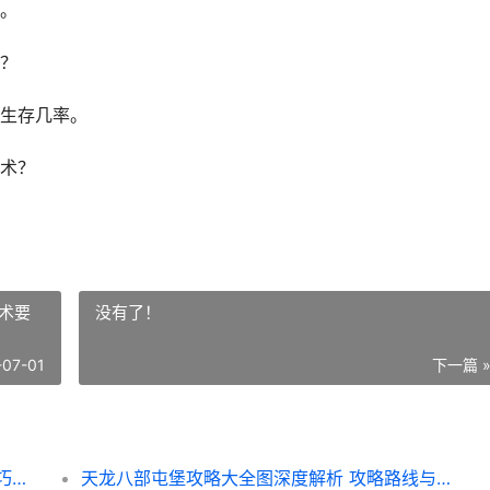
。
？
生存几率。
术？
术要
没有了！
-07-01
下一篇 
和平精英监狱玩法攻略 深度解析监狱模式技巧与策略
天龙八部屯堡攻略大全图深度解析 攻略路线与战术要点全揭秘