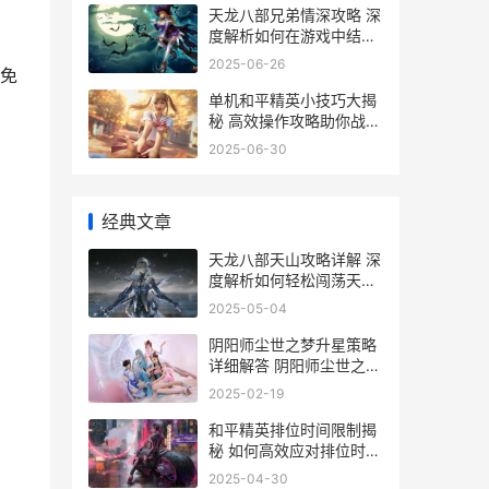
天龙八部兄弟情深攻略 深
度解析如何在游戏中结交
挚友 共创江湖传奇
2025-06-26
免
单机和平精英小技巧大揭
秘 高效操作攻略助你战无
不胜
2025-06-30
经典文章
天龙八部天山攻略详解 深
度解析如何轻松闯荡天山
秘境
2025-05-04
阴阳师尘世之梦升星策略
详细解答 阴阳师尘世之梦
阵容平民
2025-02-19
和平精英排位时间限制揭
秘 如何高效应对排位时长
限制挑战
2025-04-30