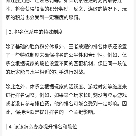
如连胜奖励、连败惩罚等。如果玩家在短时刻内取得连
胜，将会获得较高的积分奖励，反之，连败的情况下，玩
家的积分也会受到一定程度的惩罚。
| 3. 排名体系中的特殊制度
除了基础的胜负积分体系外，王者荣耀的排名体系还设置
了一些特殊制度来确保排名的公平性和合理性。例如，体
系会根据玩家的段位设置不同的匹配机制，保证同一段位
的玩家能与水平相近的对手进行对战。
除此之外，体系会根据玩家的活跃度、游戏时刻等维度来
进行排名调整。例如，如果某个玩家长时刻没有登录游戏
或者没有参与排位赛，他的排名可能会受到一定影响。因
此，保持活跃是提升排名的一个关键影响。
| 4. 该该怎么办办提升排名和段位