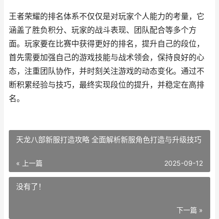
王者荣耀的排名体系不仅仅是对玩家个人能力的考量，它
涵盖了胜负积分、玩家的战斗表现、团队配合等多个方
面。玩家要在比赛中获得更好的排名，提升自己的段位，
首先需要加强自己的游戏技能与战术领会，保持良好的心
态，注重团队协作，并时刻关注游戏的动态变化。通过不
断积累经验与技巧，最终实现段位的提升，并稳定在高排
名。
天龙八部新服打造攻略 全面解析新服角色打造与升级技巧
« 上一篇
2025-09-12
没有了！
下一篇 »