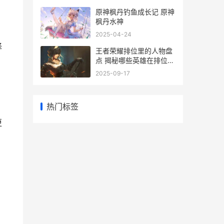
原神枫丹钓鱼成长记 原神
枫丹水神
2025-04-24
择
王者荣耀排位里的人物盘
点 揭秘哪些英雄在排位赛
中大放异彩
2025-09-17
热门标签
更