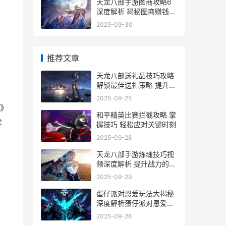
天龙八部手游图商攻略6
深度解析 揭秘图商赚钱之
道
2025-09-30
推荐文章
天龙八部送礼品技巧攻略
解锁最佳送礼策略 提升游
戏体验
2025-09-25
》
和平精英比赛拦截攻略 掌
伦
握技巧 轻松应对关键时刻
2025-09-28
天龙八部手游炼魂技巧视
频深度解析 提升战力的必
备攻略
2025-09-29
蛋仔派对恩爱玩法大揭秘
深度解析蛋仔派对恩爱玩
法介绍及技巧
2025-09-28