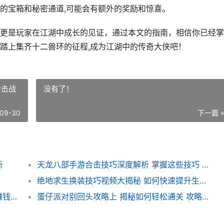
的宝箱和秘密通道,可能会有额外的奖励和惊喜。
更是玩家在江湖中成长的见证，通过本文的指南，相信你已经掌
踏上集齐十二兽环的征程,成为江湖中的传奇大侠吧！
合击战
没有了！
09-30
下一篇 
析
天龙八部手游合击技巧深度解析 掌握这些技巧 合击战无不胜
绝地求生换装技巧视频大揭秘 如何快速提升生存率
天龙八部手游图商攻略6深度解析 揭秘图商赚钱之道
蛋仔派对别回头攻略上 揭秘如何轻松通关 攻略详解与技巧分享