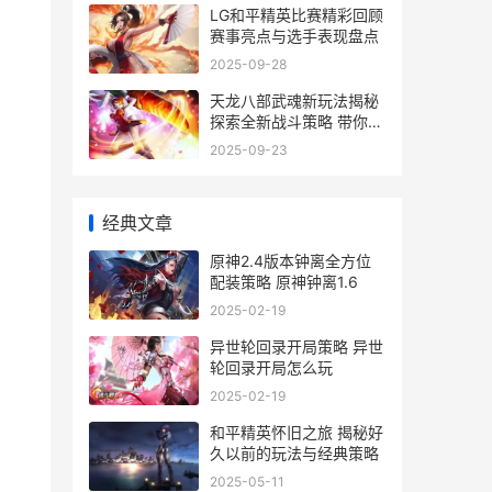
LG和平精英比赛精彩回顾
赛事亮点与选手表现盘点
2025-09-28
天龙八部武魂新玩法揭秘
探索全新战斗策略 带你领
略武魂魅力
2025-09-23
经典文章
原神2.4版本钟离全方位
配装策略 原神钟离1.6
2025-02-19
异世轮回录开局策略 异世
轮回录开局怎么玩
2025-02-19
和平精英怀旧之旅 揭秘好
久以前的玩法与经典策略
2025-05-11