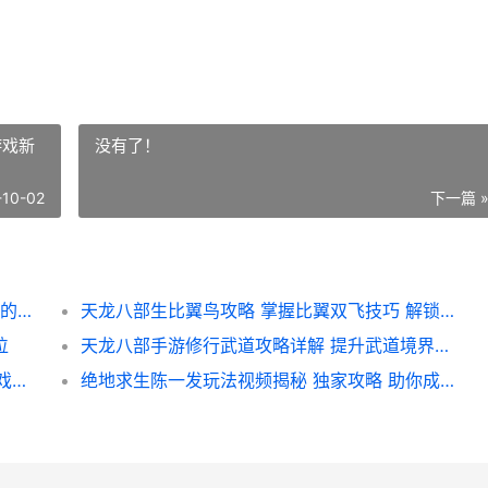
游戏新
没有了！
-10-02
下一篇 
蛋仔派对巅峰赛攻略教程 掌握技巧 轻松夺冠的必备指南
天龙八部生比翼鸟攻略 掌握比翼双飞技巧 解锁游戏新境界
位
天龙八部手游修行武道攻略详解 提升武道境界必备技巧
盾牌和平精英玩法介绍视频深度解析 揭秘游戏策略与技巧
绝地求生陈一发玩法视频揭秘 独家攻略 助你成为战场高手