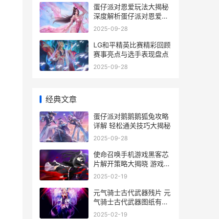
蛋仔派对恩爱玩法大揭秘
深度解析蛋仔派对恩爱玩
法介绍及技巧
2025-09-28
LG和平精英比赛精彩回顾
赛事亮点与选手表现盘点
2025-09-28
经典文章
蛋仔派对鹅鹅鹅狐兔攻略
详解 轻松通关技巧大揭秘
2025-09-28
使命召唤手机游戏黑客芯
片解开策略大揭晓 游戏中
心使命召唤手游
2025-02-19
元气骑士古代武器残片 元
气骑士古代武器图纸有什
么用
2025-02-19