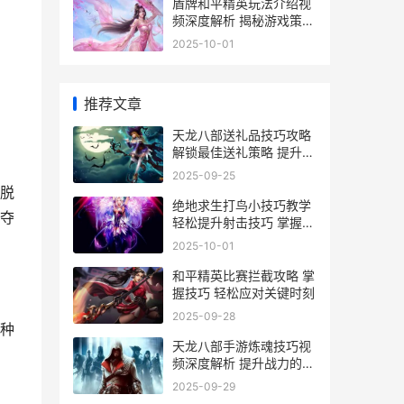
盾牌和平精英玩法介绍视
频深度解析 揭秘游戏策略
与技巧
2025-10-01
推荐文章
天龙八部送礼品技巧攻略
解锁最佳送礼策略 提升游
戏体验
2025-09-25
脱
绝地求生打鸟小技巧教学
夺
轻松提升射击技巧 掌握绝
地求生猎鸟绝招
2025-10-01
和平精英比赛拦截攻略 掌
握技巧 轻松应对关键时刻
2025-09-28
种
天龙八部手游炼魂技巧视
频深度解析 提升战力的必
备攻略
2025-09-29