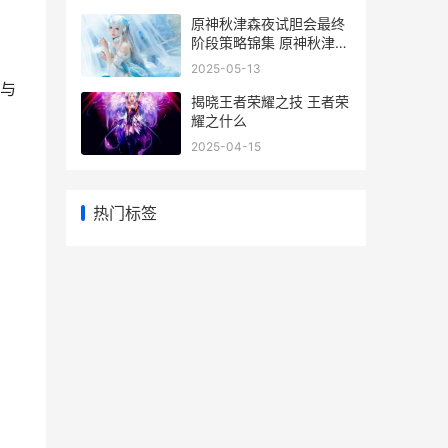
原神秋津森夜试胆会最终
阶段策略锦集 原神秋津森
夜试胆会是哪个版本
2025-05-13
与
揭晓王者荣耀之技 王者荣
耀之什么
2025-04-15
热门标签