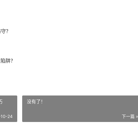
防守？
置陷阱？
巧
没有了！
-10-24
下一篇 