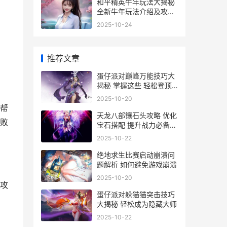
和平精英牛年玩法大揭秘
全新牛年玩法介绍及攻略
详解
2025-10-24
推荐文章
蛋仔派对巅峰万能技巧大
揭秘 掌握这些 轻松登顶
巅峰
2025-10-20
帮
天龙八部镶石头攻略 优化
败
宝石搭配 提升战力必备技
巧解析
2025-10-22
绝地求生比赛启动崩溃问
题解析 如何避免游戏崩溃
2025-10-20
攻
蛋仔派对躲猫猫突击技巧
大揭秘 轻松成为隐藏大师
2025-10-22