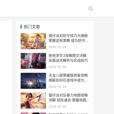
热门文章
蛋仔派对防守技巧大揭秘
掌握这些策略 成为防守高
手
2025-10-24
绝地求生3攻略图文详解
全面战术解析与实战技巧
2025-10-24
天龙八部荣耀版侠客攻略
揭秘如何在游戏中成为无
敌侠客的技巧与策略
2025-10-24
蛋仔派对反暴力地图攻略
详解 轻松通关 掌握地图
秘籍
2025-10-24