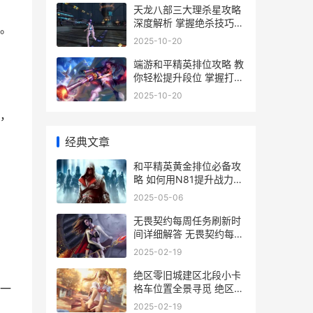
天龙八部三大理杀星攻略
深度解析 掌握绝杀技巧
。
轻松称霸江湖
2025-10-20
端游和平精英排位攻略 教
你轻松提升段位 掌握打排
位技巧
2025-10-20
，
经典文章
和平精英黄金排位必备攻
略 如何用N81提升战力
揭秘性价比之选
2025-05-06
无畏契约每周任务刷新时
间详细解答 无畏契约每周
任务加的是什么经验
2025-02-19
绝区零旧城建区北段小卡
一
格车位置全景寻觅 绝区零
旧城建区南段宝箱
2025-02-19