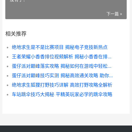
下一篇 »
相关推荐
绝地求生是不是比赛项目 揭秘电子竞技新热点
王者荣耀小香香排位视频解析 揭秘小香香在排位赛中的精彩表现与技巧
蛋仔派对巅峰落实攻略 揭秘如何在游戏中轻松登顶巅峰
蛋仔派对巅峰技巧实测 揭秘高效通关攻略 助你轻松登顶
绝地求生狐狸打野技巧详解 高效打野攻略全解析
车站跳伞技巧大揭秘 平精英玩家必学的跳伞攻略