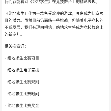
我们就能看到《绝地求生》在竞技舞台上的精彩表现。
《绝地求生》作为一款备受欢迎的游戏，具备成为比赛项
目的潜力。虽然目前仍面临一些挑战，但随着电子竞技的
不断发展，我们有理由相信，绝地求生将成为竞技舞台上
的新宠儿。
相关搜索词：
- 绝地求生比赛项目
- 绝地求生电子竞技
- 绝地求生比赛规则
- 绝地求生比赛时间
- 绝地求生比赛奖金