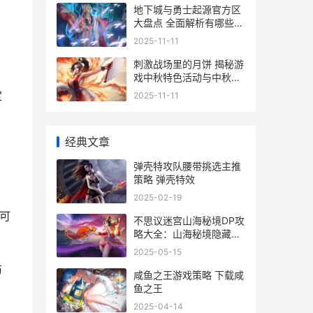
地下城与勇士起源官方区
大盘点 全面解析有哪些官
方区等你探险
2025-11-11
刺激战场里的月饼 揭秘游
戏中秋特色活动与中秋礼
盒
定
2025-11-11
经典文章
弹壳特攻队腰带挑选主推
策略 弹壳特效
2025-02-19
可
不思议迷宫山海秘境DP攻
略大全：山海秘境隐藏彩
蛋DP速刷阵容推荐[多图]
2025-05-15
防
咸鱼之王游戏策略 下载咸
鱼之王
2025-04-14