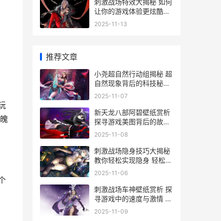
刺激战场特效大揭秘 如何
让你的游戏体验更炫酷
——特效装备价格全解析
2025-11-13
推荐文章
小尧超自然行动组揭秘 超
自然现象背后的科技秘密
解析
2025-11-07
玩
新天龙八部阿碧壁纸赏析
魄
探寻游戏美图背后的故事
与价值
2025-11-08
刺激战场隐身技巧大揭秘
教你轻松实现隐身 轻松吃
鸡
2025-11-06
个
刺激战场车神壁纸赏析 探
寻游戏中的速度与激情 揭
秘车神壁纸背后的故事
2025-11-09