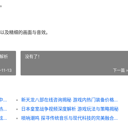
。
以及精细的画面与音效。
解析
没有了！
-11-13
下一篇 
探索超自然行动组恐龙地图 揭秘隐藏在地图中的神秘世界
新天龙八部在线咨询揭秘 游戏内热门装备价格大解析
新天龙八部神仙交易攻略 揭秘神仙交易中的热门物品与价格
日本皇室战争视频深度解析 游戏玩法与策略揭秘
刺激战场特效大揭秘 如何让你的游戏体验更炫酷——特效装备价格全解析
唢呐潮鸣 探寻传统音乐与现代科技的完美融合——揭秘 唢呐潮鸣 主题的科技产品体验