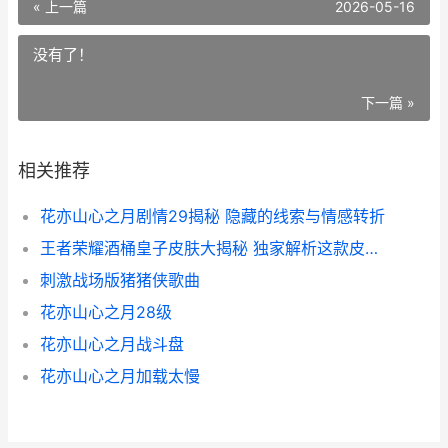
« 上一篇
2026-05-16
没有了！
下一篇 »
相关推荐
花亦山心之月剧情29揭秘 隐藏的线索与情感转折
王者荣耀酒桶皇子皮肤大揭秘 独家解析这款皮肤的魅力与价格
刺激战场版猪猪侠歌曲
花亦山心之月28级
花亦山心之月战斗盘
花亦山心之月加载太慢