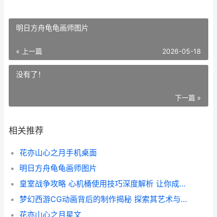
明日方舟龟龟画师图片
« 上一篇
2026-05-18
没有了！
下一篇 »
相关推荐
花亦山心之月手机桌面
明日方舟龟龟画师图片
皇室战争攻略 心机桶使用技巧深度解析 让你成为战场上的桶中高手
梦幻西游CG动画背后的制作揭秘 探索其艺术与技术的完美融合
花亦山心之月星文