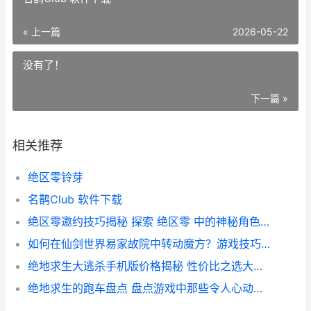
« 上一篇
2026-05-22
没有了！
下一篇 »
相关推荐
绝区零铃芽
名鹊Club 软件下载
绝区零邀约技巧揭秘 探索 绝区零 中的神秘角色 解锁角色邀约攻略
如何在仙剑世界易家故院中转动魔方？游戏技巧分享
绝地求生大逃杀手机版价格揭秘 性价比之选大盘点
绝地求生的跑车盘点 盘点游戏中那些令人心动的速度之翼