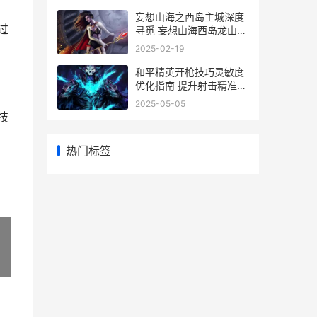
妄想山海之西岛主城深度
过
寻觅 妄想山海西岛龙山在
哪
2025-02-19
和平精英开枪技巧灵敏度
优化指南 提升射击精准度
的关键秘诀
2025-05-05
技
热门标签
»