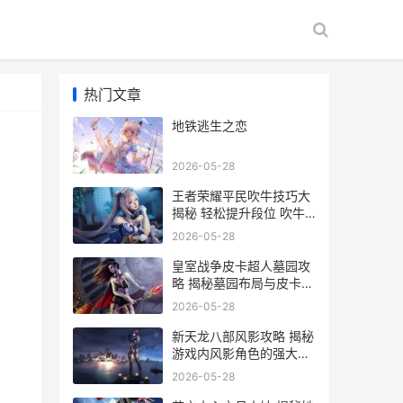
热门文章
地铁逃生之恋
2026-05-28
王者荣耀平民吹牛技巧大
揭秘 轻松提升段位 吹牛
无压力
2026-05-28
皇室战争皮卡超人墓园攻
略 揭秘墓园布局与皮卡超
人战术运用
2026-05-28
新天龙八部风影攻略 揭秘
游戏内风影角色的强大技
能与装备选择
2026-05-28