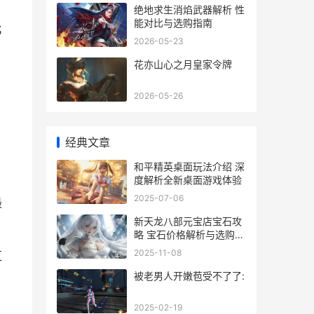
绝地求生消焰武器解析 性
能对比与选购指南
；
2026-05-23
花亦山心之月皇家令牌
2026-05-26
经典文章
C
和平精英桌面玩法介绍 深
度解析全新桌面游戏体验
2025-07-06
最
新天龙八部元宝店宝石攻
略 宝石价格解析与选购指
南
2025-11-08
区
被老男人开嫩苞受不了了:
2025-02-19