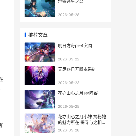
地铁逃生之恋
2026-05-28
推荐文章
明日方舟pr-4突围
2026-05-22
无尽冬日开脚本采矿
在
2026-05-23
，
花亦山心之月ssr阵容
2026-05-25
花亦山心之月小妹 揭秘她
的魅力所在 探寻与之相关
和
的独特话题
2026-05-28