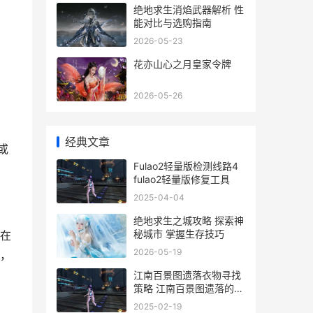
绝地求生消焰武器解析 性
能对比与选购指南
2026-05-23
花亦山心之月皇家令牌
2026-05-26
经典文章
或
Fulao2轻量版检测线路4
fulao2轻量版修复工具
2025-04-04
绝地求生之城攻略 探索神
秘城市 掌握生存技巧
在
2026-05-19
，
江南百景图遗落衣物寻找
策略 江南百景图遗落的衣
物在哪里
2025-02-19