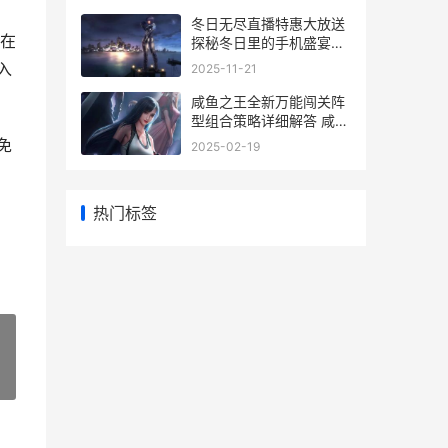
冬日无尽直播特惠大放送
在
探秘冬日里的手机盛宴
—— 冬日无尽直播 手机
入
2025-11-21
价格大揭秘
咸鱼之王全新万能闯关阵
型组合策略详细解答 咸鱼
之王的那些年
免
2025-02-19
热门标签
»