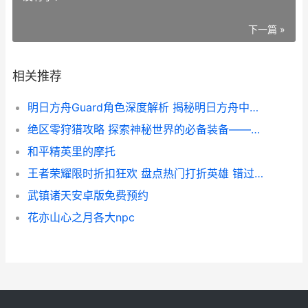
下一篇 »
相关推荐
明日方舟Guard角色深度解析 揭秘明日方舟中的守护者力量
绝区零狩猎攻略 探索神秘世界的必备装备——绝区零狩猎装备盘点
和平精英里的摩托
王者荣耀限时折扣狂欢 盘点热门打折英雄 错过等一年
武镇诸天安卓版免费预约
花亦山心之月各大npc