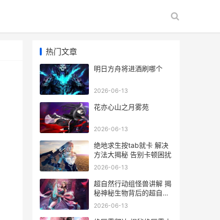
热门文章
明日方舟将进酒刷哪个
2026-06-13
花亦心山之月雾苑
2026-06-13
绝地求生按tab就卡 解决
方法大揭秘 告别卡顿困扰
2026-06-13
超自然行动组怪兽讲解 揭
秘神秘生物背后的超自然
行动组怪兽之谜
2026-06-13