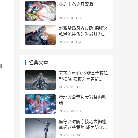
花亦山心之月双盾
2026-06-08
刺激战场风衣攻略 揭秘这
款潮流装备的时尚魅力与
价格解析
2026-06-09
经典文章
加
云顶之弈10.12版本绝顶阵
型揭晓 云顶之弈更新
10.22
2025-03-15
绝地沙盒竞技大逃杀内购
版
，
2025-09-30
蛋仔派对防守技巧大揭秘
上
掌握这些策略 成为防守高
手
2025-10-24