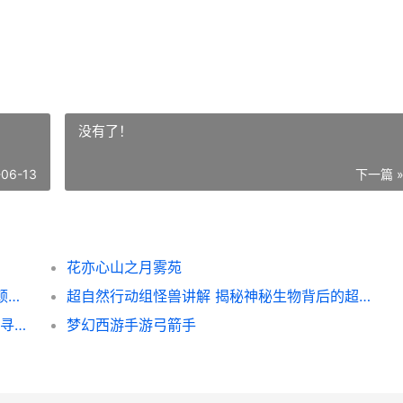
没有了！
-06-13
下一篇 
花亦心山之月雾苑
绝地求生按tab就卡 解决方法大揭秘 告别卡顿困扰
超自然行动组怪兽讲解 揭秘神秘生物背后的超自然行动组怪兽之谜
绝区零郭达 揭秘绝区零中的神秘角色郭达 探寻其背后的故事与意义
梦幻西游手游弓箭手