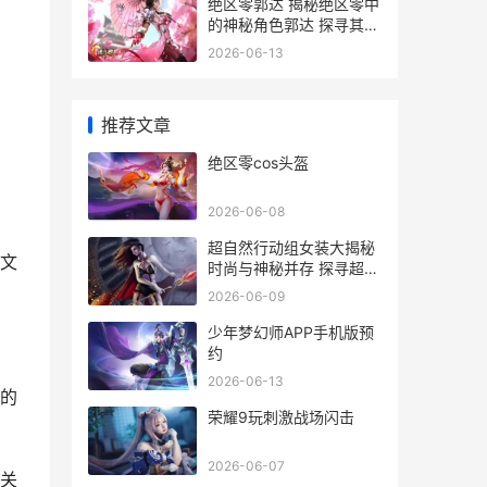
绝区零郭达 揭秘绝区零中
的神秘角色郭达 探寻其背
后的故事与意义
2026-06-13
推荐文章
绝区零cos头盔
2026-06-08
超自然行动组女装大揭秘
文
时尚与神秘并存 探寻超自
然组的独特风采
2026-06-09
少年梦幻师APP手机版预
约
2026-06-13
的
荣耀9玩刺激战场闪击
2026-06-07
关