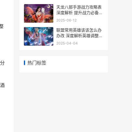
天龙八部手游战力攻略表
深度解析 提升战力必备秘
籍
2025-06-12
整
联盟常用英雄该该怎么办
办改 深度解析英雄调整策
略与实战应用
2025-04-04
热门标签
分
酒