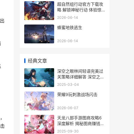
超自然组行动官方下载攻
略 解锁神秘行动 体验惊
悚冒险
2026-06-14
出
蜂蜜地铁逃生
2026-06-14
暗
经典文章
逃
深空之眼林间轻语完美过
关策略详细解答 深空之眼
视频
2025-03-04
荣耀9玩刺激战场闪击
2026-06-07
，
天龙八部手游图商攻略6
深度解析 揭秘图商赚钱之
击
道
2025-09-30