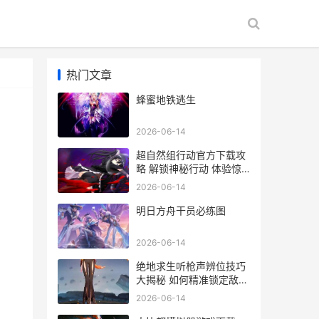
热门文章
蜂蜜地铁逃生
2026-06-14
超自然组行动官方下载攻
略 解锁神秘行动 体验惊
悚冒险
2026-06-14
明日方舟干员必练图
2026-06-14
绝地求生听枪声辨位技巧
大揭秘 如何精准锁定敌人
位置
2026-06-14