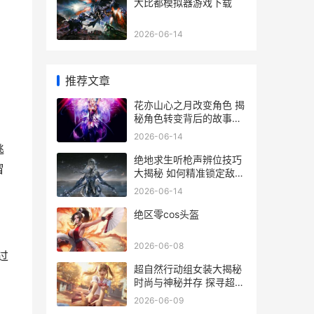
大比都模拟器游戏下载
2026-06-14
推荐文章
花亦山心之月改变角色 揭
秘角色转变背后的故事与
影响
2026-06-14
逃
绝地求生听枪声辨位技巧
冒
大揭秘 如何精准锁定敌人
位置
2026-06-14
绝区零cos头盔
2026-06-08
过
超自然行动组女装大揭秘
时尚与神秘并存 探寻超自
然组的独特风采
2026-06-09