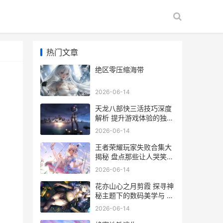
热门文章
绝区零压缩海带
2026-06-14
天龙八部快三活技巧深度
解析 提升游戏体验的独家
攻略
2026-06-14
王者荣耀玩家失败合集大
揭秘 盘点那些让人哭笑不
得的失败瞬间
2026-06-14
花亦山心之月剪霞 探寻神
秘主题下的数码美学与 花
亦山心之月剪霞 手机赏析
2026-06-14