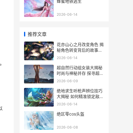
蜂蜜地铁逃生
2026-06-14
推荐文章
花亦山心之月改变角色 揭
秘角色转变背后的故事与
影响
2026-06-14
。
超自然行动组女装大揭秘
时尚与神秘并存 探寻超自
然组的独特风采
2026-06-09
绝地求生听枪声辨位技巧
大揭秘 如何精准锁定敌人
位置
2026-06-14
以
绝区零cos头盔
2026-06-08