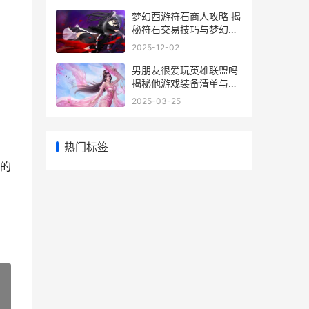
梦幻西游符石商人攻略 揭
秘符石交易技巧与梦幻西
游符石商人最新报价
2025-12-02
男朋友很爱玩英雄联盟吗
揭秘他游戏装备清单与推
荐
2025-03-25
热门标签
的