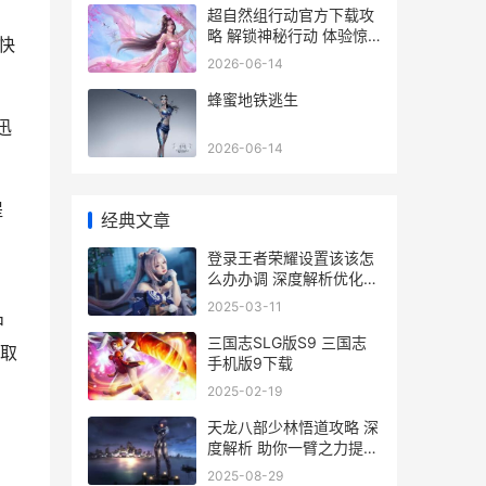
超自然组行动官方下载攻
略 解锁神秘行动 体验惊
快
悚冒险
2026-06-14
蜂蜜地铁逃生
迅
2026-06-14
提
经典文章
登录王者荣耀设置该该怎
么办办调 深度解析优化游
戏体验的必备技巧
2025-03-11
中
三国志SLG版S9 三国志
取
手机版9下载
2025-02-19
天龙八部少林悟道攻略 深
度解析 助你一臂之力提升
武功境界
2025-08-29