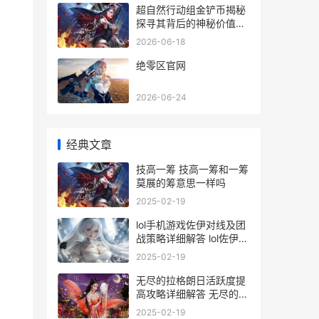
超自然行动组金铲币揭秘
探寻其背后的神秘价值与
收藏价值
2026-06-18
绝零区官网
2026-06-24
经典文章
技高一筹 技高一筹和一筹
莫展的筹意思一样吗
2025-02-19
lol手机游戏佐伊对线及团
战策略详细解答 lol佐伊玩
法
2025-02-19
无尽的拉格朗日活跃度提
高攻略详细解答 无尽的拉
格朗日攻略
2025-02-19