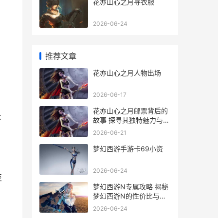
花亦山心之月寻衣服
2026-06-24
推荐文章
花亦山心之月人物出场
2026-06-17
花亦山心之月邮票背后的
体
故事 探寻其独特魅力与收
藏价值
2026-06-21
梦幻西游手游卡69小资
2026-06-24
至
梦幻西游N专属攻略 揭秘
梦幻西游N的性价比与购
买指南
2026-06-24