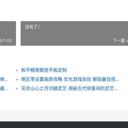
没有了！
-07-03
下一篇 
和平精英壁纸平板定制
打狙击技巧教学 和平精英高阶玩法 掌握狙击绝技攻略
绝区零设置画质攻略 优化游戏体验 解锁最佳视觉效果
和平精英双人玩法攻略 携手战友 共闯战场的最佳搭档技巧
花亦山心之月切磋武艺 揭秘古代侠客间的武艺对决与剑法精髓