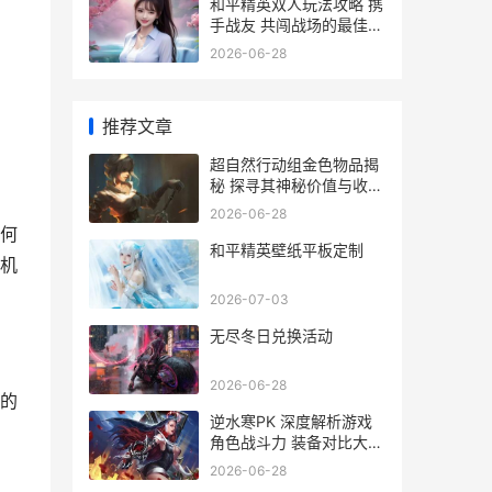
和平精英双人玩法攻略 携
手战友 共闯战场的最佳搭
档技巧
2026-06-28
推荐文章
超自然行动组金色物品揭
秘 探寻其神秘价值与收藏
价值
2026-06-28
何
和平精英壁纸平板定制
机
2026-07-03
无尽冬日兑换活动
2026-06-28
的
逆水寒PK 深度解析游戏
角色战斗力 装备对比大揭
秘
2026-06-28