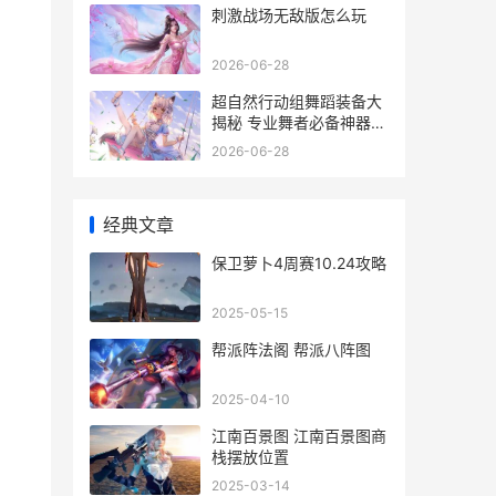
刺激战场无敌版怎么玩
2026-06-28
超自然行动组舞蹈装备大
揭秘 专业舞者必备神器盘
点
2026-06-28
经典文章
保卫萝卜4周赛10.24攻略
2025-05-15
帮派阵法阁 帮派八阵图
2025-04-10
江南百景图 江南百景图商
栈摆放位置
2025-03-14