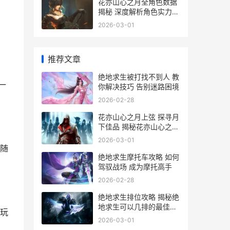
花亦山心之月全角色数据
揭秘 深度解析角色实力与
互动策略
2026-03-01
推荐文章
绝地求生被打找不到人 教
一
你解决技巧 告别迷路困境
2026-02-28
花亦山心之月上弦 探寻月
下佳品 揭秘花亦山心之月
上弦的神秘魅力
2026-03-01
随
绝地求生摩托车攻略 如何
驾驭战场 成为摩托高手
2026-02-28
绝地求生排位攻略 揭秘绝
地求生可以几排的最佳游
玩
戏体验
2026-03-01