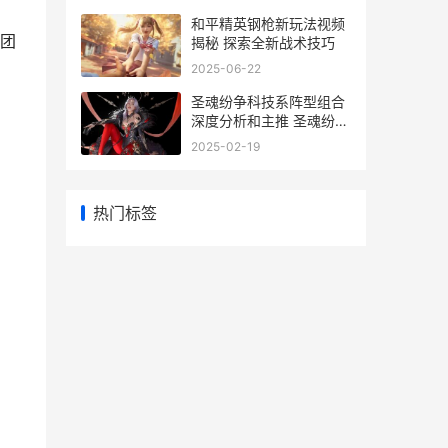
和平精英钢枪新玩法视频
团
揭秘 探索全新战术技巧
2025-06-22
圣魂纷争科技系阵型组合
深度分析和主推 圣魂纷争
科技系新英雄有哪些
2025-02-19
热门标签