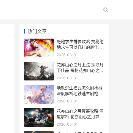
热门文章
绝地求生排位攻略 揭秘绝
地求生可以几排的最佳游
戏体验
2026-03-01
花亦山心之月上弦 探寻月
下佳品 揭秘花亦山心之月
上弦的神秘魅力
2026-03-01
地铁逃生模式怎么刷枪械
深度解析地铁逃生刷枪技
巧与攻略
2026-03-01
花亦山心之月算筹攻略 深
度解析 花亦山心之月算筹
怎么玩 技巧与玩法
2026-03-01