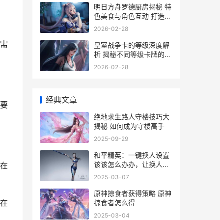
明日方舟罗德厨房揭秘 特
色美食与角色互动 打造独
特游戏体验
2026-02-28
需
皇室战争卡的等级深度解
析 揭秘不同等级卡牌的实
战价值
2026-02-28
经典文章
要
绝地求生路人守楼技巧大
揭秘 如何成为守楼高手
2025-09-29
和平精英：一键换人设置
该该怎么办办，让换人更
在
快更顺畅
2025-03-07
原神掠食者获得策略 原神
在
掠食者怎么得
2025-03-04