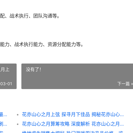
配、战术执行、团队沟通等。
能力、战术执行能力、资源分配能力等。
之月上
没有了！
-03-01
下一篇 
绝地求生排位攻略 揭秘绝地求生可以几排的最佳游戏体验
花亦山心之月上弦 探寻月下佳品 揭秘花亦山心之月上弦的神秘魅力
地铁逃生模式怎么刷枪械 深度解析地铁逃生刷枪技巧与攻略
花亦山心之月算筹攻略 深度解析 花亦山心之月算筹怎么玩 技巧与玩法