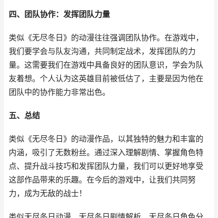
四、团队协作：发挥团队力量
类似《无尽冬日》的动漫往往强调团队协作。在游戏中，
我们要学会与队友沟通，共同制定战术，发挥团队的力
量。这需要我们在游戏中具备良好的团队意识，学会为队
友着想。个人认为这英雄目前被低估了，主要是因为他在
团队中的协作能力非常出色。
五、总结
类似《无尽冬日》的动漫作品，以其独特的魅力和丰富的
内涵，吸引了无数粉丝。通过深入理解剧情、掌握角色特
点、提升战斗技巧和发挥团队力量，我们可以更好地享受
这部作品带来的乐趣。在今后的游戏中，让我们共同努
力，成为无敌的战士！
类似无尽冬日动漫、无尽冬日剧情解析、无尽冬日角色分