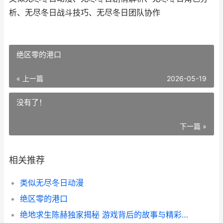
析、无尽冬日战斗技巧、无尽冬日团队协作
绝区零的港口
« 上一篇
2026-05-19
没有了！
下一篇 »
相关推荐
类似无尽冬日动漫
绝区零的港口
绝地求生陈赫独家揭秘 游戏背后的故事与精彩瞬间