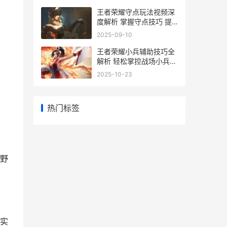
王者荣耀守点玩法视频深
度解析 掌握守点技巧 提
升战斗胜率
2025-09-10
王者荣耀小兵辅助技巧全
解析 轻松掌控战场小兵优
势
2025-10-23
热门标签
野
实