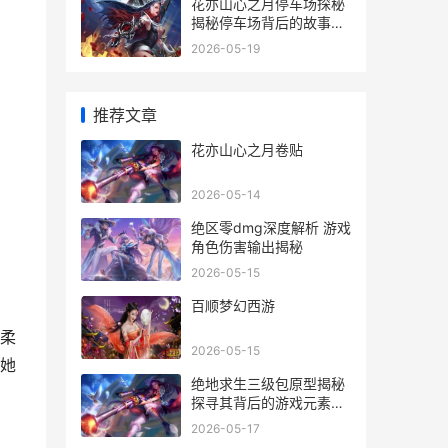
花亦山心之月停车场探秘
揭秘停车场背后的故事与
魅力
2026-05-19
推荐文章
花亦山心之月卷贴
2026-05-14
绝区零dmg深度解析 游戏
角色伤害输出揭秘
2026-05-15
百顺梦幻西游
柔
2026-05-15
她
绝地求生三级包原型揭秘
探寻其背后的游戏元素与
市场价值
2026-05-17