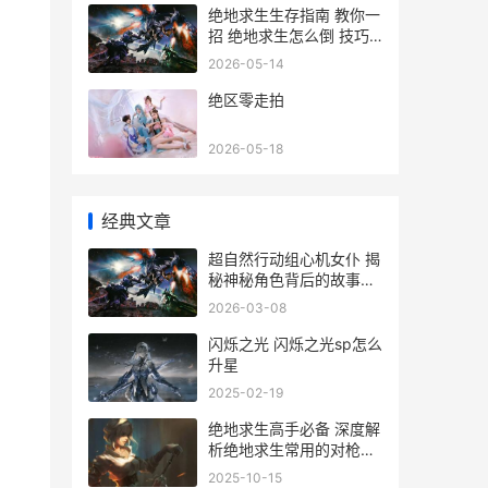
绝地求生生存指南 教你一
招 绝地求生怎么倒 技巧
轻松反杀对手
2026-05-14
绝区零走拍
2026-05-18
经典文章
超自然行动组心机女仆 揭
秘神秘角色背后的故事与
魅力
2026-03-08
闪烁之光 闪烁之光sp怎么
升星
2025-02-19
绝地求生高手必备 深度解
析绝地求生常用的对枪技
巧
2025-10-15