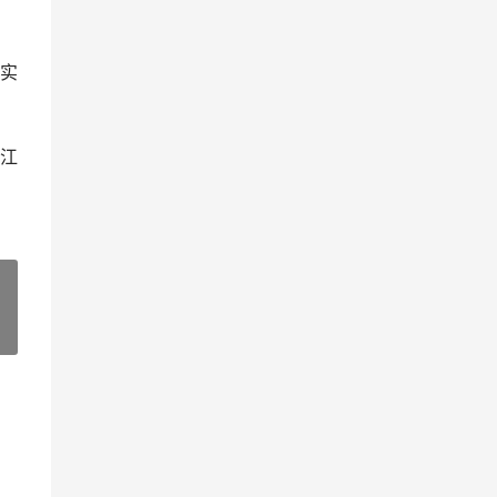
实
江
»