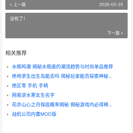
« 上一篇
2026-05-25
没有了！
下一篇 »
相关推荐
水瓶鸣潮 揭秘水瓶座的潮流趋势与时尚单品推荐
绝地求生出生岛能去吗 揭秘玩家能否探索神秘岛屿的真相
绝区零 手机 手柄
网易逆水寒女生名字
花亦山心之月保底概率揭秘 揭秘游戏内必得稀有资源的几率
战机公司内置MOD版