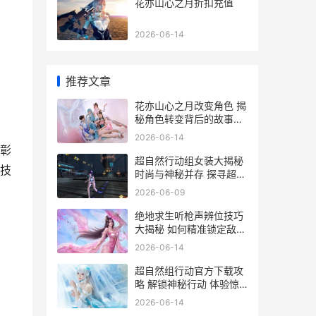
花亦山心之月折扣充值
2026-06-14
推荐文章
花亦山心之月改变角色 揭
秘角色转变背后的故事与
影响
2026-06-14
彰
超自然行动组女装大揭秘
技
时尚与神秘并存 探寻超自
然组的独特风采
2026-06-09
绝地求生听枪声辨位技巧
大揭秘 如何精准锁定敌人
位置
2026-06-14
超自然组行动官方下载攻
略 解锁神秘行动 体验惊
悚冒险
2026-06-14