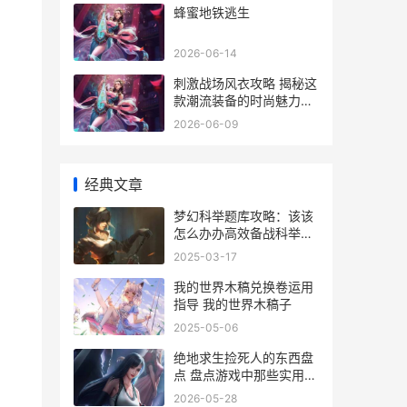
蜂蜜地铁逃生
2026-06-14
刺激战场风衣攻略 揭秘这
款潮流装备的时尚魅力与
价格解析
2026-06-09
经典文章
梦幻科举题库攻略：该该
怎么办办高效备战科举考
试
2025-03-17
我的世界木稿兑换卷运用
指导 我的世界木稿子
2025-05-06
绝地求生捡死人的东西盘
点 盘点游戏中那些实用物
品
2026-05-28