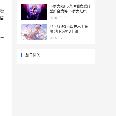
斗罗大陆H5光明仙女蝶阵
极
型组合策略 斗罗大陆h5
光明龙魂怎么得
信
2025-02-19
地下城堡3卡四柱术士策
略 地下城堡3卡组
王
2025-02-19
热门标签