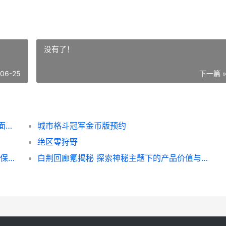
没有了！
-06-25
下一篇 
王者荣耀简介设计理念深度解析 揭秘游戏界面美学与用户体验的完美融合
城市格斗冠军金币版预约
绝区零狩野
绝地求生封机器码全解析 如何避免账号被封 保护游戏安全
白荆回廊氪揭秘 探索神秘主题下的产品价值与价格