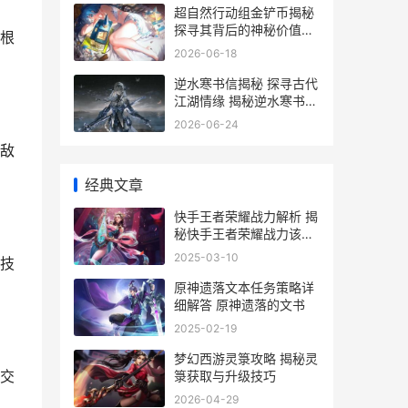
超自然行动组金铲币揭秘
探寻其背后的神秘价值与
根
收藏价值
2026-06-18
逆水寒书信揭秘 探寻古代
江湖情缘 揭秘逆水寒书信
中的江湖秘密
2026-06-24
敌
经典文章
快手王者荣耀战力解析 揭
秘快手王者荣耀战力该该
怎么办办算的详细攻略
2025-03-10
技
原神遗落文本任务策略详
细解答 原神遗落的文书
2025-02-19
梦幻西游灵箓攻略 揭秘灵
交
箓获取与升级技巧
2026-04-29