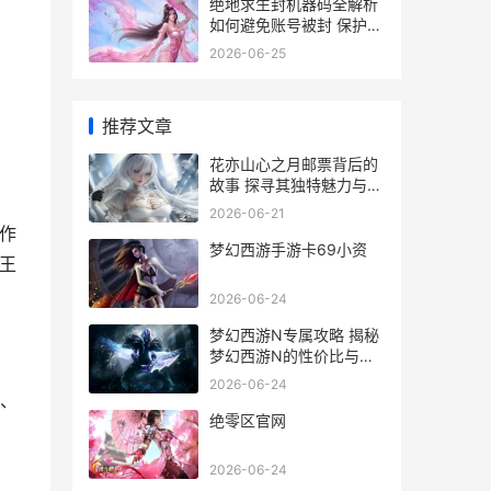
绝地求生封机器码全解析
如何避免账号被封 保护游
戏安全
2026-06-25
推荐文章
花亦山心之月邮票背后的
故事 探寻其独特魅力与收
藏价值
2026-06-21
作
梦幻西游手游卡69小资
王
2026-06-24
梦幻西游N专属攻略 揭秘
梦幻西游N的性价比与购
买指南
2026-06-24
、
绝零区官网
2026-06-24