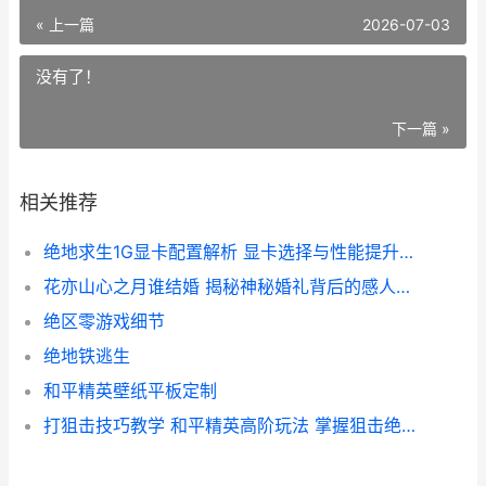
« 上一篇
2026-07-03
没有了！
下一篇 »
相关推荐
绝地求生1G显卡配置解析 显卡选择与性能提升攻略
花亦山心之月谁结婚 揭秘神秘婚礼背后的感人故事
绝区零游戏细节
绝地铁逃生
和平精英壁纸平板定制
打狙击技巧教学 和平精英高阶玩法 掌握狙击绝技攻略