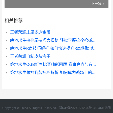
下一篇 »
相关推荐
王者荣耀庄周多少金币
绝地求生拉栓局技巧大揭秘 轻松掌握拉栓枪械的战斗优势
绝地求生R点技巧解析 如何快速提升R点获取 实战攻略大揭秘
王者荣耀自制皮肤盒子
绝地求生QGB新春比赛精彩回顾 赛事亮点与选手表现盘点
绝地求生做挡箭牌技巧解析 如何成为战场上的神秘守护者
Copyright © 2023 All Rights Reserved.
鄂ICP备2024071234号-40
XML地图