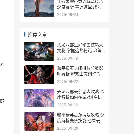
王者荣耀孙策的玩法技巧
深度解析 掌握这些 成为
战场霸主
2025-09-24
推荐文章
天龙八部生好珍兽技巧大
揭秘 掌握这些秘籍 珍兽
养成轻松上手
2025-09-19
为
和平精英关闭排位分数影
响解析 游戏生态调整背后
的意义与影响
2025-09-22
天龙八部天佛恶人攻略 深
度解析如何在游戏中制胜
的
攻略技巧大揭秘
2025-09-18
和平精英麦莎玩法攻略 深
度解析麦莎技能 必看玩法
视频解析
2025-09-20