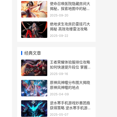
使命召唤医院隐藏房间大
揭秘，探索地图中的秘密
宝藏
2025-09-20
绝地求生攻房扔雷技巧大
揭秘 高效攻楼雷法攻略
2025-09-22
经典文章
王者荣耀体验服排位攻略
如何快速提升段位 掌握排
位技巧解析
2025-09-16
原神风神瞳分布图大揭晓
原神风神瞳的地点
2025-04-09
逆水寒手机游戏妙墨团扇
获得策略 逆水寒手机游戏
手柄怎么用
2025-05-07