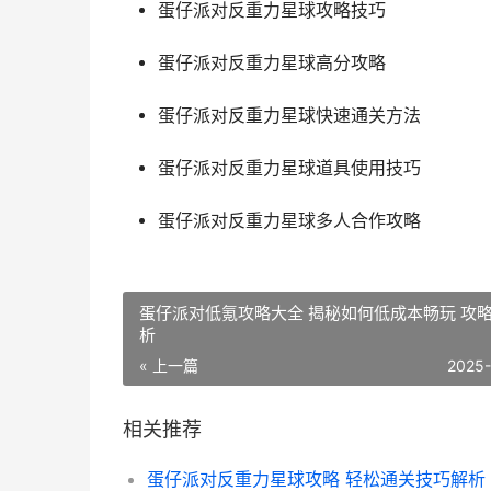
蛋仔派对反重力星球攻略技巧
蛋仔派对反重力星球高分攻略
蛋仔派对反重力星球快速通关方法
蛋仔派对反重力星球道具使用技巧
蛋仔派对反重力星球多人合作攻略
蛋仔派对低氪攻略大全 揭秘如何低成本畅玩 攻
析
« 上一篇
2025
相关推荐