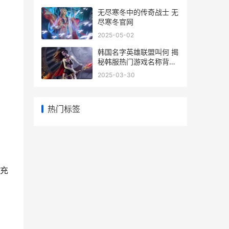
无尽寒冬中的传奇战士 无
尽寒冬官网
2025-05-02
韩国名字英雄联盟叫何 揭
秘韩服热门游戏名称背后
的故事
2025-03-30
热门标签
充