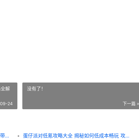
略全解
没有了！
-09-24
下一篇 
蛋仔派对反重力星球攻略 轻松通关技巧解析 带你畅游奇幻星球
蛋仔派对低氪攻略大全 揭秘如何低成本畅玩 攻略全解析