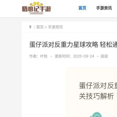
首页
手游资讯
首页
>
手游资讯
蛋仔派对反重力星球攻略 轻松
作者：
叶秋
•
更新时间：2025-09-24
•
阅读