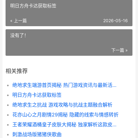
明日方舟卡达获取标签
« 上一篇
2026-05-16
没有了！
下一篇 »
相关推荐
绝地求生端游首页揭秘 热门游戏资讯与最新活动一览
明日方舟卡达获取标签
绝地求生之抗战 游戏攻略与抗战主题融合解析
花亦山心之月剧情29揭秘 隐藏的线索与情感转折
王者荣耀酒桶皇子皮肤大揭秘 独家解析这款皮肤的魅力与价格
刺激战场版猪猪侠歌曲